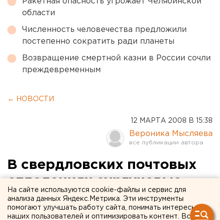
Ракетная опасность угрожает Челябинской
области
Численность человечества предложили
постепенно сократить ради планеты
Возвращение смертной казни в России сочли
преждевременным
← НОВОСТИ
12 МАРТА 2008 В 15:38
Вероника Мысляева
В свердловских почтовых
отделениях сургучовые
На сайте используются cookie-файлы и сервис для
печати заменят цифровыми
анализа данных Яндекс.Метрика. Эти инструменты
помогают улучшать работу сайта, понимать интересы
наших пользователей и оптимизировать контент. Вся