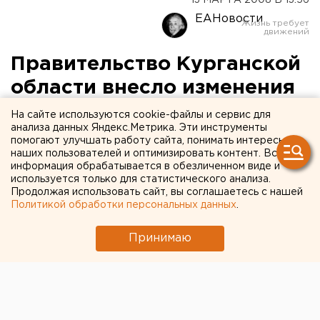
13 МАРТА 2008 В 13:56
ЕАНовости
Правительство Курганской
области внесло изменения
в программу ипотечного
На сайте используются cookie-файлы и сервис для
анализа данных Яндекс.Метрика. Эти инструменты
жилищного кредитования
помогают улучшать работу сайта, понимать интересы
наших пользователей и оптимизировать контент. Вся
информация обрабатывается в обезличенном виде и
Курган. Правительство Курганской области
используется только для статистического анализа.
внесло изменения в программу ипотечного
Продолжая использовать сайт, вы соглашаетесь с нашей
жилищного кредитования, сообщили агентству
Политикой обработки персональных данных
.
ЕАН в пресс-службе губернатора.
Принимаю
Курган. Правительство Курганской области внесло
изменения в программу ипотечного жилищного
кредитования, сообщили агентству ЕАН в пресс-
службе губернатора.