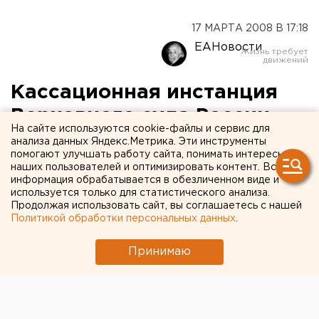
17 МАРТА 2008 В 17:18
ЕАНовости
Кассационная инстанция
Верховного суда России
На сайте используются cookie-файлы и сервис для
оставила без изменения
анализа данных Яндекс.Метрика. Эти инструменты
помогают улучшать работу сайта, понимать интересы
приговор Анатолию
наших пользователей и оптимизировать контент. Вся
информация обрабатывается в обезличенном виде и
Опланчуку
используется только для статистического анализа.
Продолжая использовать сайт, вы соглашаетесь с нашей
Политикой обработки персональных данных
.
Челябинск. Кассационная инстанция Верховного
суда России оставила без изменения приговор
Принимаю
экс-мэру закрытого административного
территориального образования - города
Снежинска Анатолию Опланчуку, сообщили
агентству в прокуратуре Челябинской области.