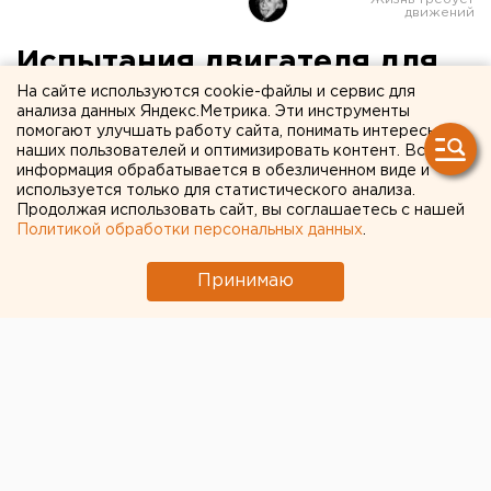
Испытания двигателя для
самолетов Ту-204/214
На сайте используются cookie-файлы и сервис для
анализа данных Яндекс.Метрика. Эти инструменты
успешно завершены на
помогают улучшать работу сайта, понимать интересы
наших пользователей и оптимизировать контент. Вся
ОАО «Авиадвигатель»
информация обрабатывается в обезличенном виде и
используется только для статистического анализа.
Продолжая использовать сайт, вы соглашаетесь с нашей
Пермь. Испытания двигателя для самолетов
Политикой обработки персональных данных
.
Ту-204/214 успешно завершены на ОАО
«Авиадвигатель», входящее в Пермский
Принимаю
моторостроительный комплекс (ПМК), сообщает
пресс-служба УК «ПМК».
Пермь. Испытания двигателя для самолетов
Ту-204/214 успешно завершены на ОАО
«Авиадвигатель», входящее в Пермский
моторостроительный комплекс (ПМК), сообщает
пресс-служба УК «ПМК».