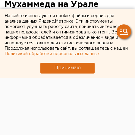
Мухаммеда на Урале
пройдут экскурсии по
На сайте используются cookie-файлы и сервис для
анализа данных Яндекс.Метрика. Эти инструменты
мечетям
помогают улучшать работу сайта, понимать интересы
наших пользователей и оптимизировать контент. Вся
информация обрабатывается в обезличенном виде и
Екатеринбург. В день рождения пророка
используется только для статистического анализа.
Мухаммеда на Урале пройдут экскурсии по
Продолжая использовать сайт, вы соглашаетесь с нашей
мечетям, сообщили агентству ЕАН уральские
Политикой обработки персональных данных
.
мусульмане.
Принимаю
Екатеринбург. В день рождения пророка Мухаммеда
на Урале пройдут экскурсии по мечетям, сообщили
агентству ЕАН уральские мусульмане. 22 марта в
честь праздника Мавлид ан-Наб в Свердловской
области члены татарской молодежной
общественной организации «Яшен» отправятся на
экскурсии по ряду мечетей региона. В ходе поездки
юные мусульмане посетят мечети Верхней Пышмы и
Первоуральска, во время экскурсии им подробно