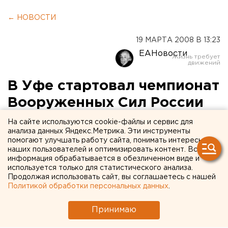
← НОВОСТИ
19 МАРТА 2008 В 13:23
ЕАНовости
В Уфе стартовал чемпионат
Вооруженных Сил России
по тхэквондо
На сайте используются cookie-файлы и сервис для
анализа данных Яндекс.Метрика. Эти инструменты
помогают улучшать работу сайта, понимать интересы
Уфа, Башкирия. XIV чемпионат Вооруженных Сил
наших пользователей и оптимизировать контент. Вся
России по тхэквондо начался в Уфе, сообщили
информация обрабатывается в обезличенном виде и
агентству ЕАН в союзе тхэквондо республики.
используется только для статистического анализа.
Продолжая использовать сайт, вы соглашаетесь с нашей
Политикой обработки персональных данных
.
Уфа, Башкирия. XIV чемпионат Вооруженных Сил
России по тхэквондо начался в Уфе, сообщили
Принимаю
агентству ЕАН в союзе тхэквондо республики.
Организаторами соревнований выступили