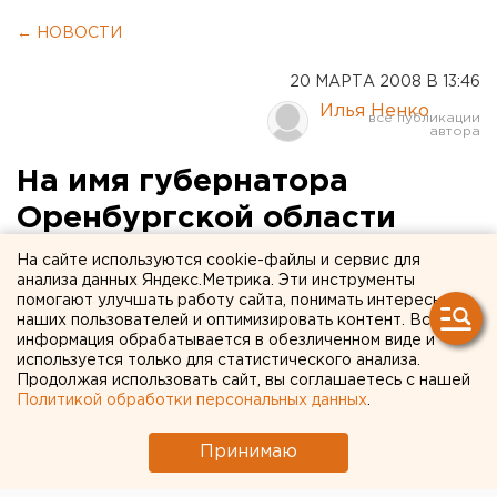
← НОВОСТИ
20 МАРТА 2008 В 13:46
Илья Ненко
На имя губернатора
Оренбургской области
Алексея Чернышева
На сайте используются cookie-файлы и сервис для
анализа данных Яндекс.Метрика. Эти инструменты
поступила телеграмма от
помогают улучшать работу сайта, понимать интересы
наших пользователей и оптимизировать контент. Вся
руководства театра имени
информация обрабатывается в обезличенном виде и
А.Турски из Марселя
используется только для статистического анализа.
Продолжая использовать сайт, вы соглашаетесь с нашей
Политикой обработки персональных данных
.
Оренбургская область. На имя губернатора
Оренбургской области Алексея Чернышева
Принимаю
поступила телеграмма от руководства театра