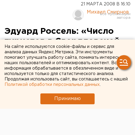
21 МАРТА 2008 В 16:10
Михаил Смирнов
Эдуард Россель: «Число
туристов в Свердловской
На сайте используются cookie-файлы и сервис для
области увеличится в сотни
анализа данных Яндекс.Метрика. Эти инструменты
помогают улучшать работу сайта, понимать интересы
раз» (ФОТО)
наших пользователей и оптимизировать контент. Вся
информация обрабатывается в обезличенном виде и
используется только для статистического анализа.
414. Екатеринбург. Число посещающих
Продолжая использовать сайт, вы соглашаетесь с нашей
Свердловскую область туристов должно
Политикой обработки персональных данных
.
увеличиться в сотни раз, считает губернатор
Свердловской области Эдуард Россель. Такое
Принимаю
заявление глава региона сделал на открытии
выставочного проекта «Остановись, мгновенье. В
объективе - Природный парк «Река Чусовая» в
Свердловском областном краеведческом музее
природы. Перед открытием для губернатора была