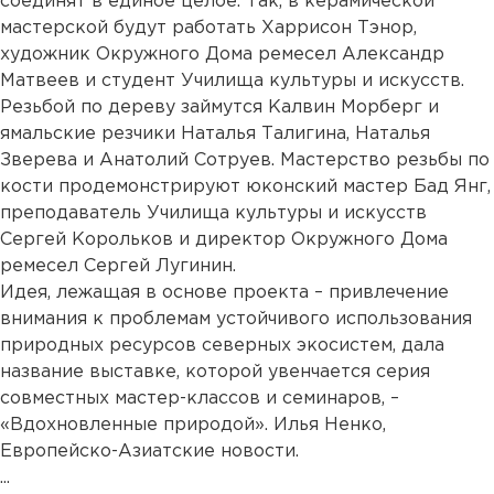
соединят в единое целое. Так, в керамической
мастерской будут работать Харрисон Тэнор,
художник Окружного Дома ремесел Александр
Матвеев и студент Училища культуры и искусств.
Резьбой по дереву займутся Калвин Морберг и
ямальские резчики Наталья Талигина, Наталья
Зверева и Анатолий Сотруев. Мастерство резьбы по
кости продемонстрируют юконский мастер Бад Янг,
преподаватель Училища культуры и искусств
Сергей Корольков и директор Окружного Дома
ремесел Сергей Лугинин.
Идея, лежащая в основе проекта – привлечение
внимания к проблемам устойчивого использования
природных ресурсов северных экосистем, дала
название выставке, которой увенчается серия
совместных мастер-классов и семинаров, –
«Вдохновленные природой». Илья Ненко,
Европейско-Азиатские новости.
...