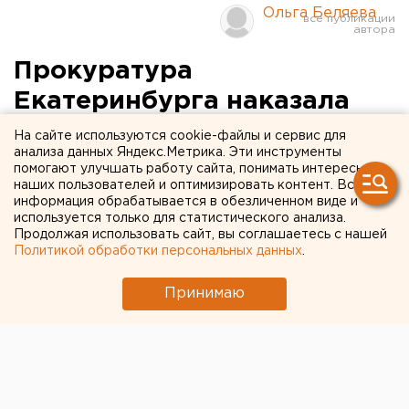
Ольга Беляева
Прокуратура
Екатеринбурга наказала
виновников образования
На сайте используются cookie-файлы и сервис для
анализа данных Яндекс.Метрика. Эти инструменты
наледи
помогают улучшать работу сайта, понимать интересы
наших пользователей и оптимизировать контент. Вся
информация обрабатывается в обезличенном виде и
Екатеринбург. Прокуратурой Екатеринбурга
используется только для статистического анализа.
совместно с районными прокурорами проведены
Продолжая использовать сайт, вы соглашаетесь с нашей
проверки исполнения жилищного
Политикой обработки персональных данных
.
законодательства по вопросам эксплуатации
жилого фонда и надлежащего содержания
Принимаю
объектов социальной инфраструктуры,
сообщили агентству
Екатеринбург. Прокуратурой Екатеринбурга
совместно с районными прокурорами проведены