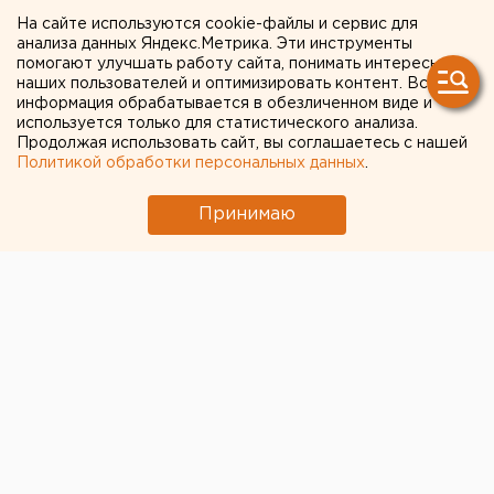
закрывается на полтора
На сайте используются cookie-файлы и сервис для
анализа данных Яндекс.Метрика. Эти инструменты
месяца
помогают улучшать работу сайта, понимать интересы
наших пользователей и оптимизировать контент. Вся
информация обрабатывается в обезличенном виде и
Екатеринбург. До 14 мая на улице Красных
используется только для статистического анализа.
Командиров в Екатеринбурге не сможет ездить
Продолжая использовать сайт, вы соглашаетесь с нашей
транспорт, сообщили агентству ЕАН в пресс-
Политикой обработки персональных данных
.
службе ГИБДД города.
Принимаю
Екатеринбург. До 14 мая на улице Красных
Командиров в Екатеринбурге не сможет ездить
транспорт, сообщили агентству ЕАН в пресс-службе
ГИБДД города. С 24 марта по 14 мая в связи с
ремонтом теплотрассы закрывается движение для
всех видов транспорта по нечетной стороне улицы
Красных Командиров от улицы Старых Большевиков
до улицы Бабушкина. Кроме того, закроется четная
сторона улицы Красных Командиров от улицы
Бабушкина до улицы Стачек, а также улица Стачек