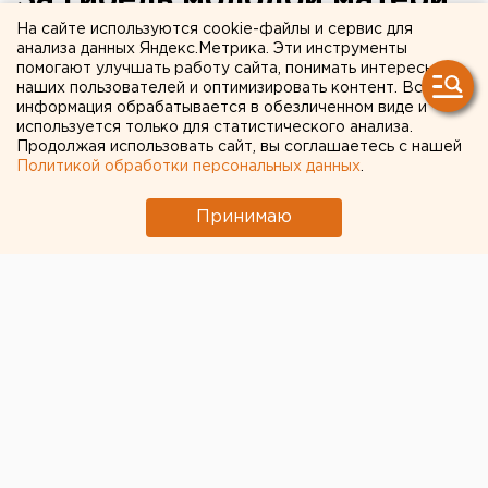
За гибель молодой матери
в ДТП виновник аварии
На сайте используются cookie-файлы и сервис для
анализа данных Яндекс.Метрика. Эти инструменты
выплатит семье погибшей
помогают улучшать работу сайта, понимать интересы
наших пользователей и оптимизировать контент. Вся
полмиллиона рублей
информация обрабатывается в обезличенном виде и
используется только для статистического анализа.
Продолжая использовать сайт, вы соглашаетесь с нашей
Ишим, Тюменская область.
Политикой обработки персональных данных
.
Ишим, Тюменская область. На основании заключения
Принимаю
прокурора суд взыскал с виновника дорожной
аварии, повлекшей смерть молодой матери, 500
тысяч рублей компенсации морального вреда в
пользу родных погибшей, сообщили ЕАН в пресс-
службе прокуратуры Тюменской области. 13 июня
2007 года в городе Ишиме на улице Республики
произошло ДТП, в результате которого погибла 30-
летняя жительница этого города. Виновным в
аварии был признан Андрей Богданенко, который,
грубо нарушив правила дорожного движения, на