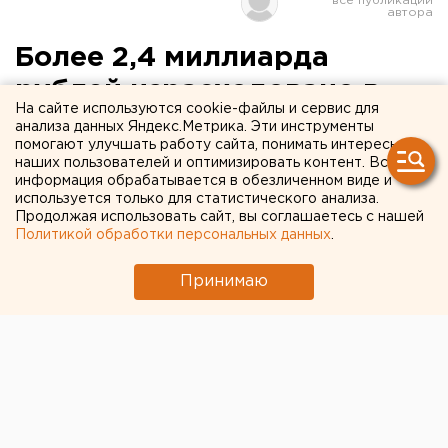
Более 2,4 миллиарда
рублей израсходовано в
На сайте используются cookie-файлы и сервис для
Югре на мероприятия по
анализа данных Яндекс.Метрика. Эти инструменты
помогают улучшать работу сайта, понимать интересы
защите населенных
наших пользователей и оптимизировать контент. Вся
информация обрабатывается в обезличенном виде и
пунктов от подтопления в
используется только для статистического анализа.
рамках программы «Обь»
Продолжая использовать сайт, вы соглашаетесь с нашей
Политикой обработки персональных данных
.
Ханты-Мансийский автономный округ.
Принимаю
Ханты-Мансийский автономный округ. Более 2,4
миллиарда рублей израсходовано в Югре на
мероприятия по защите населенных пунктов от
подтопления и затопления, выполненных в рамках
реализации комплексной целевой программы «Обь»,
начавшейся в 1999-ом и завершившейся в 2007 году.