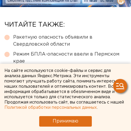
ЧИТАЙТЕ ТАКЖЕ:
Ракетную опасность объявили в
Свердловской области
Режим БПЛА-опасности ввели в Пермском
крае
На сайте используются cookie-файлы и сервис для
В Екатеринбурге горит склад Wildberries
анализа данных Яндекс.Метрика. Эти инструменты
Чем опасны ракеты «Фламинго», которыми
помогают улучшать работу сайта, понимать интересы
наших пользователей и оптимизировать контент. Вся
Украина атаковала тыловые регионы РФ
информация обрабатывается в обезличенном виде и
используется только для статистического анализа.
Численность человечества предложили
Продолжая использовать сайт, вы соглашаетесь с нашей
постепенно сократить ради планеты
Политикой обработки персональных данных
.
Принимаю
← НОВОСТИ