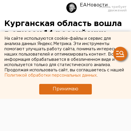
ЕАНовости
Курганская область вошла
в список 14 российских
На сайте используются cookie-файлы и сервис для
регионов, свободных от
анализа данных Яндекс.Метрика. Эти инструменты
помогают улучшать работу сайта, понимать интересы
ГМО
наших пользователей и оптимизировать контент. Вся
информация обрабатывается в обезличенном виде и
используется только для статистического анализа.
Курган. Курганская область вошла в список 14
Продолжая использовать сайт, вы соглашаетесь с нашей
российских регионов, свободных от генно-
Политикой обработки персональных данных
.
модифицированных организмов (ГМО), сообщили
агентству ЕАН в пресс-службе Курганской
Принимаю
областной думы.
Курган. Курганская область вошла в список 14
российских регионов, свободных от генно-
модифицированных организмов (ГМО), сообщили
агентству ЕАН в пресс-службе Курганской