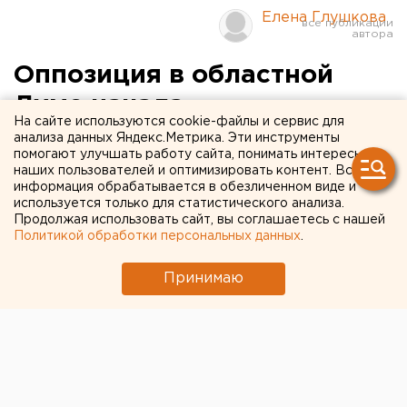
Елена Глушкова
Оппозиция в областной
Думе начала
На сайте используются cookie-файлы и сервис для
консолидироваться
анализа данных Яндекс.Метрика. Эти инструменты
помогают улучшать работу сайта, понимать интересы
наших пользователей и оптимизировать контент. Вся
Екатеринбург. Сегодня в Общественной
информация обрабатывается в обезличенном виде и
приемной КПРФ в Екатеринбурге было
используется только для статистического анализа.
Продолжая использовать сайт, вы соглашаетесь с нашей
подписано соглашение о сотрудничестве и
Политикой обработки персональных данных
.
взаимодействии между фракциями КПРФ и
«Российская партия пенсионеров» в областной
Принимаю
Думе, сообщил агентству ЕАН секретарь обкома
коммунистич
Екатеринбург. Сегодня в Общественной приемной
КПРФ в Екатеринбурге было подписано соглашение
о сотрудничестве и взаимодействии между