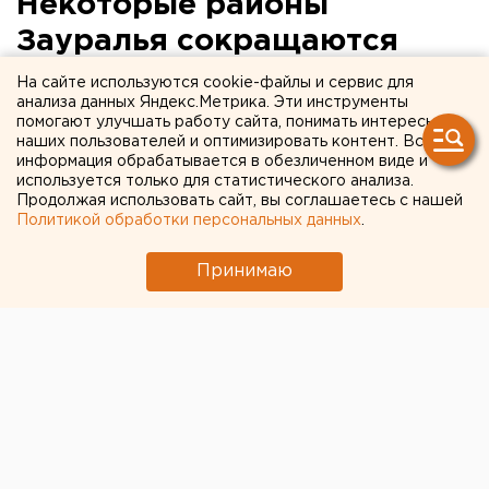
Некоторые районы
Зауралья сокращаются
количество пахотных
На сайте используются cookie-файлы и сервис для
анализа данных Яндекс.Метрика. Эти инструменты
земель
помогают улучшать работу сайта, понимать интересы
наших пользователей и оптимизировать контент. Вся
информация обрабатывается в обезличенном виде и
Курган. Частные инвестиции – залог успешного
используется только для статистического анализа.
развития сельскохозяйственной отрасли
Продолжая использовать сайт, вы соглашаетесь с нашей
региона, об этом в очередной раз напомнил
Политикой обработки персональных данных
.
губернатор Курганской области Олег Богомолов
на последнем расширенном заседании
Принимаю
правительства области.
Курган. Частные инвестиции – залог успешного
развития сельскохозяйственной отрасли региона, об
этом в очередной раз напомнил губернатор
Курганской области Олег Богомолов на последнем
расширенном заседании правительства области.
Для реализации аграрного потенциала Зауралью