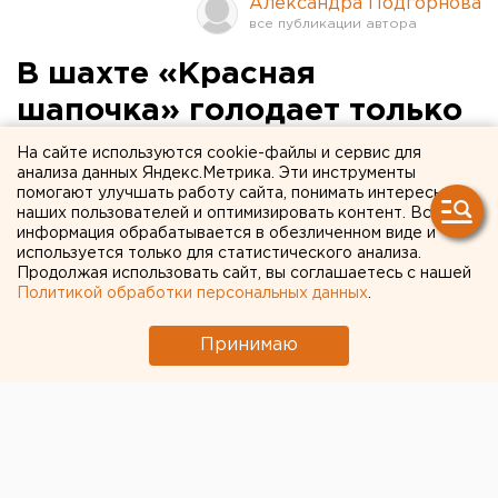
Александра Подгорнова
В шахте «Красная
шапочка» голодает только
один человек
На сайте используются cookie-файлы и сервис для
анализа данных Яндекс.Метрика. Эти инструменты
помогают улучшать работу сайта, понимать интересы
Североуральск. Председатель объединенной
наших пользователей и оптимизировать контент. Вся
первичной организации Независимого
информация обрабатывается в обезличенном виде и
профсоюза горняков России ОАО «СУБР»
используется только для статистического анализа.
Продолжая использовать сайт, вы соглашаетесь с нашей
(свердловского отделения НПГР) Валерий
Политикой обработки персональных данных
.
Золотарев один голодает в шахте «Красная
шапочка» в Североуральске, сообщи
Принимаю
Североуральск. Председатель объединенной
первичной организации Независимого профсоюза
горняков России ОАО «СУБР» (свердловского
отделения НПГР) Валерий Золотарев один голодает
в шахте «Красная шапочка» в Североуральске,