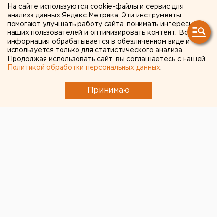
лошадь убила человека
На сайте используются cookie-файлы и сервис для
анализа данных Яндекс.Метрика. Эти инструменты
Чайковский, Пермский край.
помогают улучшать работу сайта, понимать интересы
наших пользователей и оптимизировать контент. Вся
информация обрабатывается в обезличенном виде и
Чайковский, Пермский край. В селе Кемуль под
используется только для статистического анализа.
Чайковским лошадь одним ударом убила 41-летнего
Продолжая использовать сайт, вы соглашаетесь с нашей
мужчину, сообщили агентству ЕАН в пресс-службе
Политикой обработки персональных данных
.
ГУВД Пермского края.
Принимаю
Вечером 2 апреля мужчина в состоянии
алкогольного опьянения зашел в загон для лошадей.
Перегар спиртного не пришелся по душе животным.
Как только он подошел к одной из лошадей, сразу
получил сильный удар копытом в область грудной
клетки. В результате полученных травм
потерпевший скончался на месте происшествия.
Европейско-Азиатские новости. ...
Общество