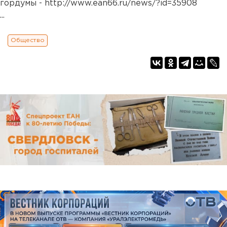
гордумы - http://www.ean66.ru/news/?id=35908
...
Общество