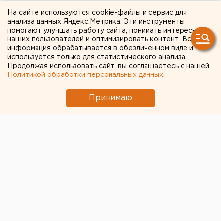
На сайте используются cookie-файлы и сервис для
Чайковский, Пермский край.
анализа данных Яндекс.Метрика. Эти инструменты
помогают улучшать работу сайта, понимать интересы
Чайковский, Пермский край. В селе Кемуль под
наших пользователей и оптимизировать контент. Вся
информация обрабатывается в обезличенном виде и
Чайковским лошадь одним ударом убила 41-летнего
используется только для статистического анализа.
мужчину, сообщили агентству ЕАН в пресс-службе
Продолжая использовать сайт, вы соглашаетесь с нашей
ГУВД Пермского края.
Политикой обработки персональных данных
.
Вечером 2 апреля мужчина в состоянии
Принимаю
алкогольного опьянения зашел в загон для лошадей.
Перегар спиртного не пришелся по душе животным.
Как только он подошел к одной из лошадей, сразу
получил сильный удар копытом в область грудной
клетки. В результате полученных травм
потерпевший скончался на месте происшествия.
Европейско-Азиатские новости. ...
Общество