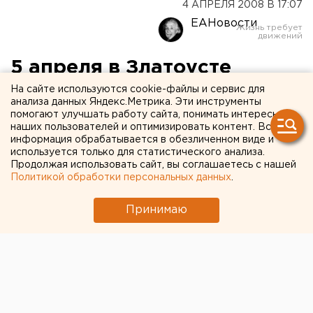
4 АПРЕЛЯ 2008 В 17:07
ЕАНовости
5 апреля в Златоусте
объявлен днем траура
На сайте используются cookie-файлы и сервис для
анализа данных Яндекс.Метрика. Эти инструменты
помогают улучшать работу сайта, понимать интересы
Златоуст, Челябинская область.
наших пользователей и оптимизировать контент. Вся
информация обрабатывается в обезличенном виде и
используется только для статистического анализа.
Златоуст, Челябинская область. Глава Златоуста
Продолжая использовать сайт, вы соглашаетесь с нашей
Дмитрий Мигашкин 5 апреля объявил траурным
Политикой обработки персональных данных
.
днем в Златоусте, сообщили агентству ЕАН в пресс-
службе администрации города. В городе будут
Принимаю
отменены все развлекательные и увеселительные
мероприятия. Златоустовцы скорбят вместе с
родителями двух убитых школьниц
В субботу в верхнем ритуальном зале на проспекте
Гагарина состоится прощание с жертвами маньяка.
Третья девочка, семилетняя Валерия Лютая,