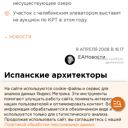
несуществующее озеро
Участок с челябинским элеватором выставят
на аукцион по КРТ в этом году
← НОВОСТИ
8 АПРЕЛЯ 2008 В 16:17
ЕАНовости
Испанские архитекторы
осмотрели площадки для
На сайте используются cookie-файлы и сервис для
строительства нового
анализа данных Яндекс.Метрика. Эти инструменты
помогают улучшать работу сайта, понимать интересы
зоопарка в Перми
наших пользователей и оптимизировать контент. Вся
информация обрабатывается в обезличенном виде и
используется только для статистического анализа.
Пермь. Глава Перми Игорь Шубин обсудил с
Продолжая использовать сайт, вы соглашаетесь с нашей
архитекторами из Испании вопросы
Политикой обработки персональных данных
.