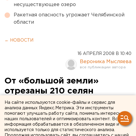
несуществующее озеро
Ракетная опасность угрожает Челябинской
области
← НОВОСТИ
16 АПРЕЛЯ 2008 В 10:40
Вероника Мысляева
От «большой земли»
отрезаны 210 селян
Ирбитского и
На сайте используются cookie-файлы и сервис для
анализа данных Яндекс.Метрика. Эти инструменты
Байкаловского районов
помогают улучшать работу сайта, понимать интересы
наших пользователей и оптимизировать контент. Вся
информация обрабатывается в обезличенном виде и
Ирбит. От «большой земли» отрезаны 210 селян
используется только для статистического анализа.
Ирбитского и Байкаловского районов, сообщили
Продолжая использовать сайт, вы соглашаетесь с нашей