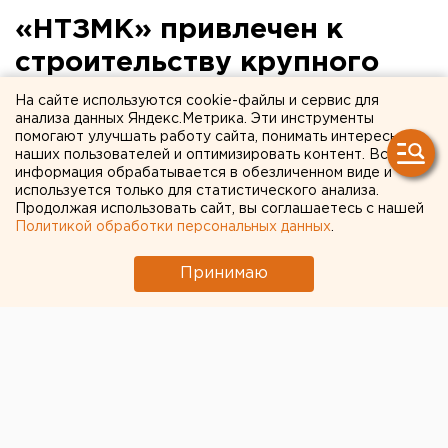
«НТЗМК» привлечен к
строительству крупного
гостиннично-делового
На сайте используются cookie-файлы и сервис для
анализа данных Яндекс.Метрика. Эти инструменты
комплекса в Москве
помогают улучшать работу сайта, понимать интересы
наших пользователей и оптимизировать контент. Вся
информация обрабатывается в обезличенном виде и
Екатеринбург. «НТЗМК» привлечен к
используется только для статистического анализа.
строительству крупного гостиннично-делового
Продолжая использовать сайт, вы соглашаетесь с нашей
комплекса в Москве, сообщили агентству ЕАН в
Политикой обработки персональных данных
.
пресс-службе предприятия.
Принимаю
Екатеринбург. «НТЗМК» привлечен к строительству
крупного гостиннично-делового комплекса в
Москве, сообщили агентству ЕАН в пресс-службе
предприятия.
Одна из крупнейших строительных компаний
Европы - CODEST INTERNATIONAL S.R.L. (Италия),
доверила «НТЗМК» изготовить и смонтировать на