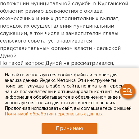
положений муниципальной службы в Курганской
области» размер должностного оклада,
ежемесячных и иных дополнительных выплат,
порядок их осуществления муниципальным
служащим, в том числе и заместителям главы
сельского совета, устанавливается
представительным органом власти - сельской
Думой.
Но такой вопрос Думой не рассматривался,
соответствующие решения не принимались.
На сайте используются cookie-файлы и сервис для
Надзорным ведомством данные распоряжения главы
анализа данных Яндекс.Метрика. Эти инструменты
сельсовета опротестованы. Незаконные
помогают улучшать работу сайта, понимать интересы
наших пользователей и оптимизировать контент. Вся
нормативные документы по акту прокурорского
информация обрабатывается в обезличенном виде и
реагирования отменены. Европейско-Азиатские
используется только для статистического анализа.
новости. ...
Продолжая использовать сайт, вы соглашаетесь с нашей
Политикой обработки персональных данных
.
Общество
Принимаю