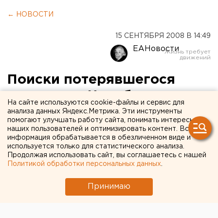
← НОВОСТИ
15 СЕНТЯБРЯ 2008 В 14:49
ЕАНовости
Поиски потерявшегося
туриста из Челябинска на
На сайте используются cookie-файлы и сервис для
Ключевском вулкане
анализа данных Яндекс.Метрика. Эти инструменты
помогают улучшать работу сайта, понимать интересы
продолжаются
наших пользователей и оптимизировать контент. Вся
информация обрабатывается в обезличенном виде и
используется только для статистического анализа.
316. Петропавловск-Камчатский.
Продолжая использовать сайт, вы соглашаетесь с нашей
Политикой обработки персональных данных
.
316. Петропавловск-Камчатский. Поиски
потерявшегося туриста из Челябинска Антона
Принимаю
Волотова на Ключевском вулкане продолжаются,
сообщили агентству ЕАН 15 сентября в