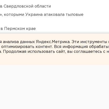
 в Свердловской области
», которыми Украина атаковала тыловые
 в Пермском крае
али о борьбе с желтой водой
ля анализа данных Яндекс.Метрика. Эти инструменты
и оптимизировать контент. Вся информация обрабаты
а. Продолжая использовать сайт, вы соглашаетесь с
Михаил Смирнов
 и бизнесмены
области