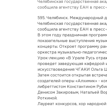
Челябинская государственная ака
сообщила агентству ЕАН в пресс
595. Челябинск. Международный де
Челябинская государственная ака
сообщила агентству ЕАН в пресс
В этом году праздничная програм
показательные выступления музык
концерты. Откроет программу ра
оркестра музыкально-педагогичес
Урок-лекцию «В Урале Русь отра
проведет заведующая кафедрой и
искусствоведения ЧГАКИ Ольга 
Затем состоится открытая встреч
создателей оперы «Алхимик» - к
либреттистом Константином Рубин
Денисом Закировым, Натальей Во
Роткиной.
Лауреат конкурсов, хор народной