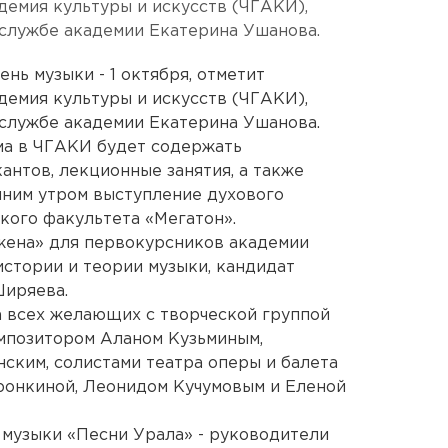
демия культуры и искусств (ЧГАКИ),
-службе академии Екатерина Ушанова.
нь музыки - 1 октября, отметит
демия культуры и искусств (ЧГАКИ),
-службе академии Екатерина Ушанова.
ма в ЧГАКИ будет содержать
антов, лекционные занятия, а также
нним утром выступление духового
кого факультета «Мегатон».
жена» для первокурсников академии
стории и теории музыки, кандидат
Ширяева.
а всех желающих с творческой группой
омпозитором Аланом Кузьминым,
ским, солистами театра оперы и балета
ронкиной, Леонидом Кучумовым и Еленой
 музыки «Песни Урала» - руководители