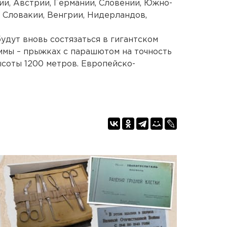
хии, Австрии, Германии, Словении, Южно-
 Словакии, Венгрии, Нидерландов,
дут вновь состязаться в гигантском
ммы – прыжках с парашютом на точность
ысоты 1200 метров. Европейско-