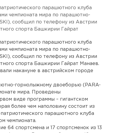
патриотического парашютного клуба
ами чемпионата мира по парашютно-
KI), сообщил по телефону из Австрии
тного спорта Башкирии Гайрат
патриотического парашютного клуба
ами чемпионата мира по парашютно-
KI), сообщил по телефону из Австрии
ного спорта Башкирии Гайрат Манаев.
вали накануне в австрийском городе
шютно-горнолыжному двоеборью (PARA-
пионате мира. Проведены
рвом виде программы – гигантском
орая более чем наполовину состоит из
-патриотического парашютного клуба
ом чемпионата.
е 64 спортсмена и 17 спортсменок из 13