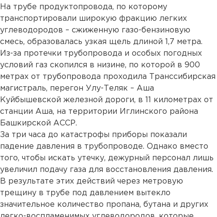
На трубе продуктопровода, по которому
транспортировали широкую фракцию легких
углеводородов – сжиженную газо-бензиновую
смесь, образовалась узкая щель длиной 1,7 метра.
Из-за протечки трубопровода и особых погодных
условий газ скопился в низине, по которой в 900
метрах от трубопровода проходила Транссибирская
магистраль, перегон Улу-Теляк – Аша
Куйбышевской железной дороги, в 11 километрах от
станции Аша, на территории Иглинского района
Башкирской АССР.
За три часа до катастрофы приборы показали
падение давления в трубопроводе. Однако вместо
того, чтобы искать утечку, дежурный персонал лишь
увеличил подачу газа для восстановления давления.
В результате этих действий через метровую
трещину в трубе под давлением вытекло
значительное количество пропана, бутана и других
легко-воспламенимых углеводородов, которые