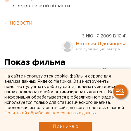
Свердловской области
← НОВОСТИ
3 ИЮНЯ 2009 В 10:41
Наталия Лукьянцева
Показ фильма
«Терминатор: Да придёт
На сайте используются cookie-файлы и сервис для
спаситель» начинается 4
анализа данных Яндекс.Метрика. Эти инструменты
помогают улучшать работу сайта, понимать интересы
июня в ККТ «Космос»
наших пользователей и оптимизировать контент. Вся
информация обрабатывается в обезличенном виде и
используется только для статистического анализа.
Показ фильма «Терминатор: Да придёт
Продолжая использовать сайт, вы соглашаетесь с нашей
спаситель» начинается 4 июня в ККТ «Космос»,
Политикой обработки персональных данных
.
сообщили агентству ЕАН в киноконцертном
театре.
Принимаю