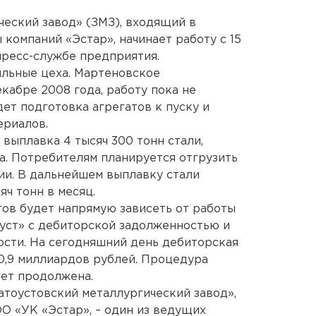
еский завод» (ЗМЗ), входящий в
компаний «Эстар», начинает работу с 15
пресс-службе предприятия.
льные цеха. Мартеновское
кабре 2008 года, работу пока не
ет подготовка агрегатов к пуску и
ериалов.
выплавка 4 тысяч 300 тонн стали,
та. Потребителям планируется отгрузить
ии. В дальнейшем выплавку стали
яч тонн в месяц.
гов будет напрямую зависеть от работы
уст» с дебиторской задолженностью и
ости. На сегодняшний день дебиторская
0,9 миллиардов рублей. Процедура
дет продолжена.
тоустовский металлургический завод»,
О «УК «Эстар», – один из ведущих