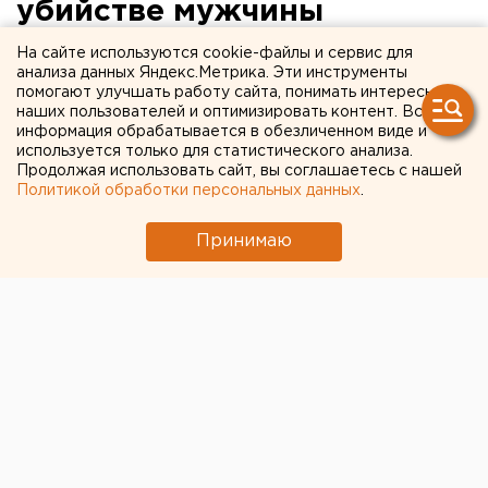
убийстве мужчины
задержаны две девушки
На сайте используются cookie-файлы и сервис для
анализа данных Яндекс.Метрика. Эти инструменты
помогают улучшать работу сайта, понимать интересы
В Кушве по подозрению в убийстве мужчины
наших пользователей и оптимизировать контент. Вся
задержаны две девушки, сообщили агентству
информация обрабатывается в обезличенном виде и
ЕАН в Следственном управлении следственного
используется только для статистического анализа.
Продолжая использовать сайт, вы соглашаетесь с нашей
комитета при прокуратуре РФ по Свердловской
Политикой обработки персональных данных
.
области.
Принимаю
В Кушве по подозрению в убийстве мужчины
задержаны две девушки, сообщили агентству ЕАН в
Следственном управлении следственного комитета
при прокуратуре РФ по Свердловской области.
5 июня в одной из квартир дома по улице Союзов в
Кушве был обнаружен труп хозяина 1971 года
рождения с множественными ножевыми ранениями
груди и живота. Кушвинским межрайонным
следственным отделом возбуждено уголовное дело