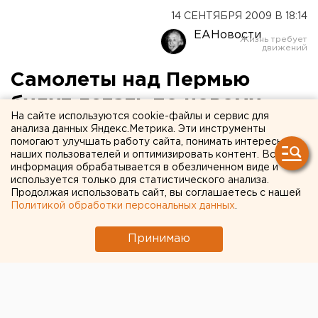
14 СЕНТЯБРЯ 2009 В 18:14
ЕАНовости
Самолеты над Пермью
будут летать по новому
На сайте используются cookie-файлы и сервис для
маршруту уже в 2010 году
анализа данных Яндекс.Метрика. Эти инструменты
помогают улучшать работу сайта, понимать интересы
наших пользователей и оптимизировать контент. Вся
Самолеты над Пермью будут летать по новому
информация обрабатывается в обезличенном виде и
маршруту уже в 2010 году, сообщили агентству
используется только для статистического анализа.
Продолжая использовать сайт, вы соглашаетесь с нашей
ЕАН в администрации Пермского края.
Политикой обработки персональных данных
.
Самолеты над Пермью будут летать по новому
Принимаю
маршруту уже в 2010 году, сообщили агентству ЕАН
в администрации Пермского края. Ученые из
Москвы представили первые результаты работы по
изучению полетов воздушных судов над Пермью.
Есть основания полагать, что в Инструкцию по