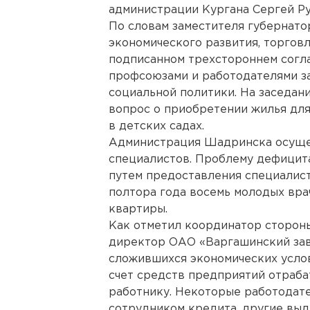
администрации Кургана Сергей Ру
По словам заместителя губернато
экономического развития, торговл
подписанном трехстороннем согл
профсоюзами и работодателями за
социальной политики. На заседани
вопрос о приобретении жилья для
в детских садах.
Администрация Шадринска осуще
специалистов. Проблему дефицит
путем предоставления специалист
полтора года восемь молодых вра
квартиры.
Как отметил координатор сторон
директор ОАО «Варгашинский зав
сложившихся экономических усло
счет средств предприятий отраб
работнику. Некоторые работодат
сотрудником кредита, другие выд