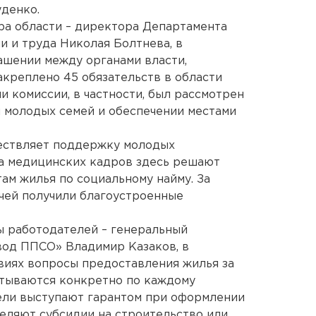
денко.
ра области – директора Департамента
и и труда Николая Болтнева, в
ашении между органами власти,
креплено 45 обязательств в области
и комиссии, в частности, был рассмотрен
 молодых семей и обеспечении местами
ствляет поддержку молодых
а медицинских кадров здесь решают
ам жилья по социальному найму. За
чей получили благоустроенные
ы работодателей – генеральный
од ППСО» Владимир Казаков, в
виях вопросы предоставления жилья за
атываются конкретно по каждому
ели выступают гарантом при оформлении
еляют субсидии на строительство или