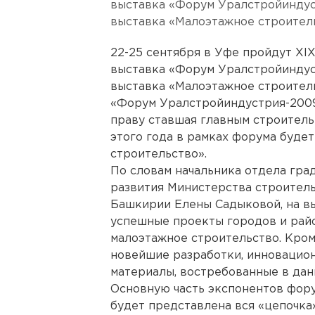
выставка «Форум Уралстройиндуст
выставка «Малоэтажное строитель
22-25 сентября в Уфе пройдут XI
выставка «Форум Уралстройиндуст
выставка «Малоэтажное строитель
«Форум Уралстройиндустрия-2009»
праву ставшая главным строитель
этого года в рамках форума буде
строительство».
По словам начальника отдела гра
развития Министерства строитель
Башкирии Елены Садыковой, на в
успешные проекты городов и райо
малоэтажное строительство. Кром
новейшие разработки, инновацион
материалы, востребованные в дан
Основную часть экспонентов фору
будет представлена вся «цепочка