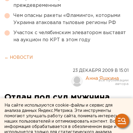
преждевременным
Чем опасны ракеты «Фламинго», которыми
Украина атаковала тыловые регионы РФ
Участок с челябинским элеватором выставят
на аукцион по КРТ в этом году
← НОВОСТИ
23 ДЕКАБРЯ 2009 В 15:01
Анна Яшкина
Отдан под суд мужчина,
сбивший на гидроцикле
На сайте используются cookie-файлы и сервис для
анализа данных Яндекс.Метрика. Эти инструменты
купающихся на Верх-
помогают улучшать работу сайта, понимать интересы
наших пользователей и оптимизировать контент. Вся
Исетском пруду
информация обрабатывается в обезличенном виде и
используется только для статистического анализа.