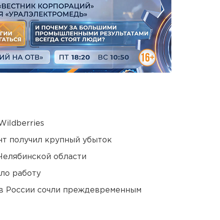
ildberries
нт получил крупный убыток
Челябинской области
ло работу
в России сочли преждевременным