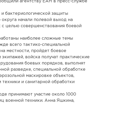
сообщили агентству ЕАН в пресс-службе
й и бактериологической защиты
округа начали полевой выход на
х с целью совершенствования боевой
тработаны наиболее сложные темы
жде всего тактико-специальной
 на местности, пройдет боевое
и экипажей, войска получат практические
орудования боевых порядков, выполнят
нной разведке, специальной обработке
аэрозольной маскировке объектов,
 техники и санитарной обработки
ходе принимают участие около 1000
ц военной техники. Анна Яшкина,