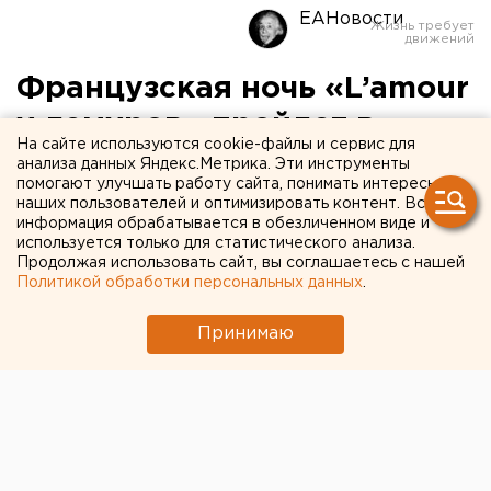
ЕАНовости
Французская ночь «L’amour
у лемуров» пройдет в
На сайте используются cookie-файлы и сервис для
Екатеринбургском
анализа данных Яндекс.Метрика. Эти инструменты
помогают улучшать работу сайта, понимать интересы
зоопарке
наших пользователей и оптимизировать контент. Вся
информация обрабатывается в обезличенном виде и
используется только для статистического анализа.
В рамках екатеринбургской «Ночи музеев-2010»
Продолжая использовать сайт, вы соглашаетесь с нашей
пройдет «Французская ночь в зоопарке: игра-
Политикой обработки персональных данных
.
испытание «L'amour у лемуров», сообщили
агентству ЕАН в Екатеринбургском зоопарке.
Принимаю
В рамках екатеринбургской «Ночи музеев-2010»
пройдет «Французская ночь в зоопарке: игра-
испытание «L'amour у лемуров», сообщили агентству
ЕАН в Екатеринбургском зоопарке.
С 19 до 23 часов 15 мая на территории