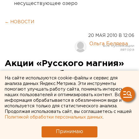
несуществующее озеро
← НОВОСТИ
20 МАЯ 2010 В 12:06
Ольга Беляева
Акции «Русского магния»
переданы области
На сайте используются cookie-файлы и сервис для
анализа данных Яндекс.Метрика. Эти инструменты
Депутаты областной Думы одобрили передачу в
помогают улучшать работу сайта, понимать интересы
наших пользователей и оптимизировать контент. Вся
государственную казну Свердловской области
информация обрабатывается в обезличенном виде и
пакета именных акций ОАО «Русский магний»,
используется только для статистического анализа.
сообщили агентству ЕАН в пресс-службе
Продолжая использовать сайт, вы соглашаетесь с нашей
Политикой обработки персональных данных
.
областного министерства по управлению
государственным имуществом.
Принимаю