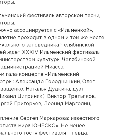
аторы.
Ильменский фестиваль авторской песни,
аторы.
очно ассоциируется с «Ильменкой»,
илетие проходит в одном и том же месте
никального заповедника Челябинской
остей ждет XXXIV Ильменский фестиваль
Министерством культуры Челябинской
 администрацией Миасса.
ом гала-концерте «Ильменский
мэтры: Александр Городницкий, Олег
Иващенко, Наталья Дудкина, дуэт
ихаил Цитриняк), Виктор Третьяков,
ергей Григорьев, Леонид Марголин,
пление Сергея Маркарова: известного
Артиста мира ЮНЕСКО». Не менее
ального гостя фестиваля – певца,