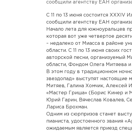
сообщили агентству ЕАН организ
С 11 по 13 июня состоится XXXIV 
сообщили агентству ЕАН организ
Начало лета для южноуральцев пр
которая вот уже четвертое десят
– недалеко от Миасса в районе у
области. С 11 по 13 июня своих г
авторской песни, организуемый 
области, Фондом Олега Митяева и
В этом году в традиционном ночн
звездопад» выступят настоящие 
Митяев, Галина Хомчик, Алексей 
«Мастер Гриша» (Борис Кинер и М
Юрий Гарин, Вячеслав Ковалев, С
Лариса Брохман.
Одним из сюрпризов станет высту
пианиста, удостоенного звания «
ожидаемым является приезд специ