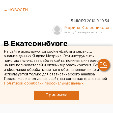
← НОВОСТИ
5 ИЮЛЯ 2010 В 10:54
Марина Колесникова
В Екатеринбурге
Шарташский лесопарк стал
На сайте используются cookie-файлы и сервис для
анализа данных Яндекс.Метрика. Эти инструменты
платной свалкой
помогают улучшать работу сайта, понимать интересы
наших пользователей и оптимизировать контент. Вся
информация обрабатывается в обезличенном виде и
В Екатеринбурге территория Шарташского
используется только для статистического анализа.
лесопарка превращена в платную частную
Продолжая использовать сайт, вы соглашаетесь с нашей
Политикой обработки персональных данных
.
свалку, сообщили агентству ЕАН в пресс-службе
министерства природных ресурсов
Принимаю
Свердловской области.
В Екатеринбурге территория Шарташского