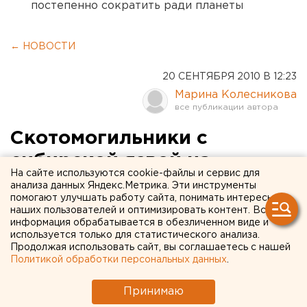
постепенно сократить ради планеты
← НОВОСТИ
20 СЕНТЯБРЯ 2010 В 12:23
Марина Колесникова
Скотомогильники с
сибирской язвой на
На сайте используются cookie-файлы и сервис для
территории Екатеринбурга
анализа данных Яндекс.Метрика. Эти инструменты
помогают улучшать работу сайта, понимать интересы
потенциально опасны
наших пользователей и оптимизировать контент. Вся
информация обрабатывается в обезличенном виде и
используется только для статистического анализа.
Скотомогильники с сибирской язвой на
Продолжая использовать сайт, вы соглашаетесь с нашей
территории Екатеринбурга находятся в
Политикой обработки персональных данных
.
ненадлежащем состоянии, сообщили агентству
ЕАН в пресс-службе прокуратуры Свердловской
Принимаю
области.