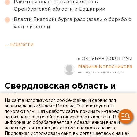
Ракетная опасность объявлена в
Оренбургской области и Башкирии
Власти Екатеринбурга рассказали о борьбе с
желтой водой
← НОВОСТИ
18 ОКТЯБРЯ 2010 В 14:42
Марина Колесникова
Свердловская область и
Абхазия подписали
На сайте используются cookie-файлы и сервис для
соглашение о
анализа данных Яндекс.Метрика. Эти инструменты
помогают улучшать работу сайта, понимать интересы
сотрудничестве
наших пользователей и оптимизировать контент. Вся
информация обрабатывается в обезличенном виде и
используется только для статистического анализа.
В Сухуми в минувшую субботу подписано
Продолжая использовать сайт, вы соглашаетесь с нашей