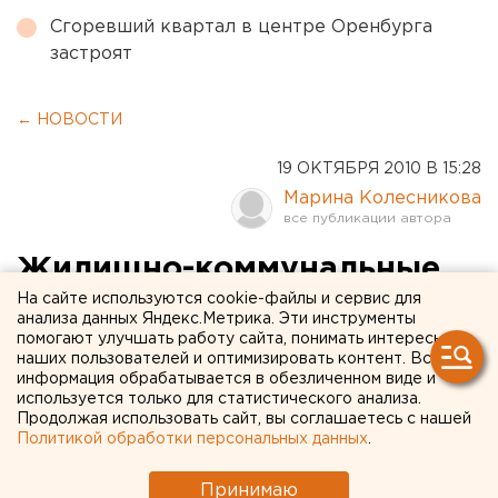
Сгоревший квартал в центре Оренбурга
застроят
← НОВОСТИ
19 ОКТЯБРЯ 2010 В 15:28
Марина Колесникова
Жилищно-коммунальные
компании Среднего Урала
На сайте используются cookie-файлы и сервис для
анализа данных Яндекс.Метрика. Эти инструменты
задолжали энергетикам
помогают улучшать работу сайта, понимать интересы
наших пользователей и оптимизировать контент. Вся
более 1,25 миллиарда
информация обрабатывается в обезличенном виде и
используется только для статистического анализа.
рублей
Продолжая использовать сайт, вы соглашаетесь с нашей
Политикой обработки персональных данных
.
Жилищно-коммунальные компании Среднего
Принимаю
Урала задолжали энергетикам более 1,25