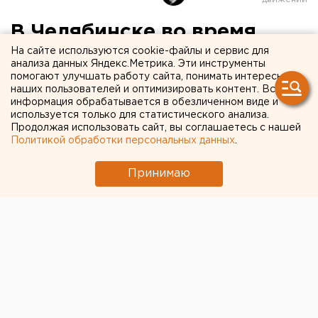
В Челябинске во время
ночного пожара в
На сайте используются cookie-файлы и сервис для
анализа данных Яндекс.Метрика. Эти инструменты
общежитии погибли три
помогают улучшать работу сайта, понимать интересы
наших пользователей и оптимизировать контент. Вся
девушки
информация обрабатывается в обезличенном виде и
используется только для статистического анализа.
Продолжая использовать сайт, вы соглашаетесь с нашей
В Челябинске во время ночного пожара в
Политикой обработки персональных данных
.
общежитии погибли три девушки, сообщили
агентству ЕАН в пресс-центре ГУ МЧС России по
Принимаю
Челябинской области.
В Челябинске во время ночного пожара в
общежитии погибли три девушки, сообщили
агентству ЕАН в пресс-центре ГУ МЧС России по
Челябинской области.
20 декабря в 03.33 на пульт дежурного диспетчера
пожарной охраны Челябинска поступило сообщение