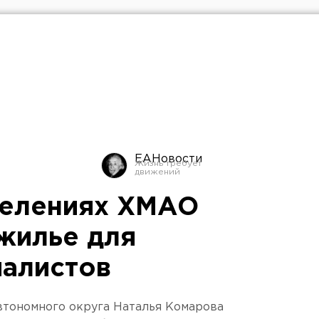
ЕАНовости
селениях ХМАО
 жилье для
алистов
втономного округа Наталья Комарова