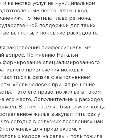
 и качество услуг на муниципальном
подготовленным персоналом школ,
нения», - отметила глава региона,
осударственной поддержки для таких
ные выплаты, и покрытие расходов на
ля закрепления профессиональных
й вопрос. По мнению Натальи
ь формирование специализированного
ративного привлечения молодых
тавляться в связке с выполнением
оты. «Если человек принял решение
ства - это его право, но жилье в таком
 на его место. Дополнительных расходов
олжен. В этом поселке был случай, когда
оставленное жилье выкупал пять раз у
что сегодня в сельских поселениях нам
ебного жилья для привлекаемых
молодых кадров на селе», - подытожила