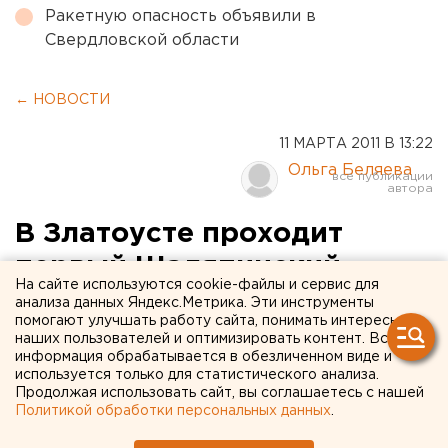
Ракетную опасность объявили в
Свердловской области
← НОВОСТИ
11 МАРТА 2011 В 13:22
Ольга Беляева
В Златоусте проходит
первый Шаляпинский
На сайте используются cookie-файлы и сервис для
фестиваль
анализа данных Яндекс.Метрика. Эти инструменты
помогают улучшать работу сайта, понимать интересы
наших пользователей и оптимизировать контент. Вся
В Златоусте проходит первый Шаляпинский
информация обрабатывается в обезличенном виде и
фестиваль, сообщили агентству ЕАН в пресс-
используется только для статистического анализа.
Продолжая использовать сайт, вы соглашаетесь с нашей
службе губернатора Челябинской области.
Политикой обработки персональных данных
.
В Златоусте проходит первый Шаляпинский