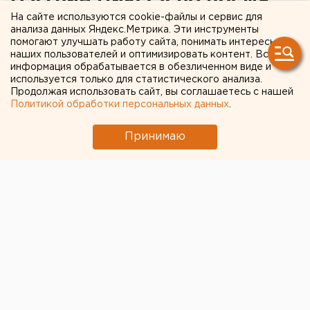
стычки байкеров погибли
На сайте используются cookie-файлы и сервис для
анализа данных Яндекс.Метрика. Эти инструменты
девять человек
помогают улучшать работу сайта, понимать интересы
наших пользователей и оптимизировать контент. Вся
информация обрабатывается в обезличенном виде и
Еще 18 получили ранения.
используется только для статистического анализа.
Продолжая использовать сайт, вы соглашаетесь с нашей
Политикой обработки персональных данных
.
В маленьком американском городе Узко во время
перестрелки в баре «Твин Пикс» погибли 9 человек,
Принимаю
18 получили ножевые и огнестрельные ранения,
передает корреспондент агентства ЕАН.
Потасовка произошла между конкурирующими
криминальными группировками байкерских клубов.
Перестрелка началась после полудня. Члены пяти
клубов делили сферы влияния. В ресторане,
расположенном в торговом центре, во время
разборок находилось 150-200 посетителей. Драка
началась в туалете, а затем перенеслась в зал.
Байкеры использовали огнестрельное оружие, ножи,
дубинки и цепи.