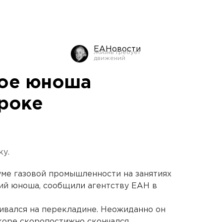
ЕАНовости
гое юноша
уроке
ку.
ме газовой промышленности на занятиях
ний юноша, сообщили агентству ЕАН в
ивался на перекладине. Неожиданно он
коре скоропостижно скончался.