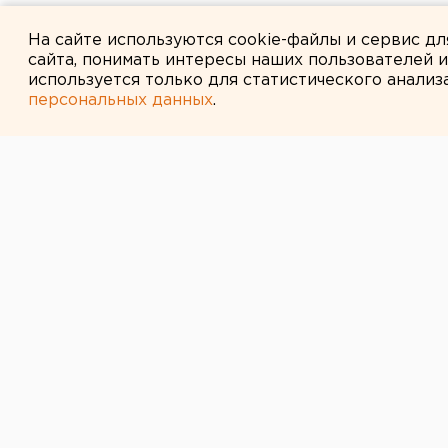
Ракетную опасность объявили
На сайте используются cookie-файлы и сервис д
сайта, понимать интересы наших пользователей 
используется только для статистического анализ
персональных данных
.
← НОВОСТИ
19 МАЯ 2015 В 18:10
Пассажирка т
автобуса полу
позвоночника 
Другая пострадавшая – травму го
Сегодня в Тюмени на улице Револ
врезался в KIA, передает коррес