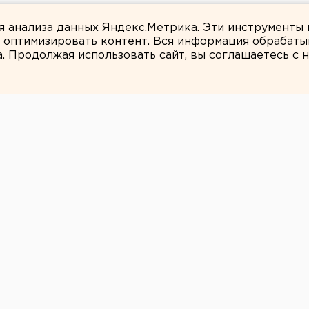
 в Свердловской области
ля анализа данных Яндекс.Метрика. Эти инструменты
и оптимизировать контент. Вся информация обрабаты
а. Продолжая использовать сайт, вы соглашаетесь с
ЕАНовости
юменского
чила перелом
в ДТП
ловы.
юции автобус, отъезжавший с остановки,
пондент агентства ЕАН.