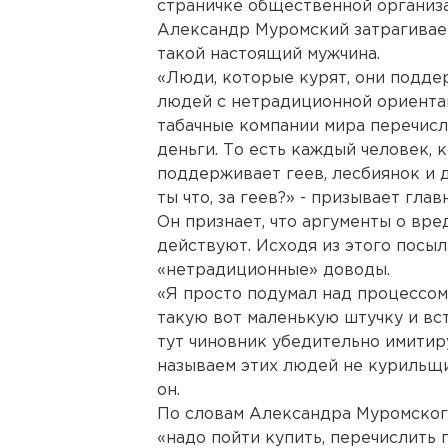
страничке общественной организ
Александр Муромский затрагивает
такой настоящий мужчина.
«Люди, которые курят, они подд
людей с нетрадиционной ориентац
табачные компании мира перечисл
деньги. То есть каждый человек, 
поддерживает геев, лесбиянок и д
ты что, за геев?» - призывает гла
Он признает, что аргументы о вре
действуют. Исходя из этого посыла
«нетрадиционные» доводы.
«Я просто подумал над процессом 
такую вот маленькую штучку и вста
тут чиновник убедительно имитир
называем этих людей не курильщи
он.
По словам Александра Муромског
«надо пойти купить, перечислить г