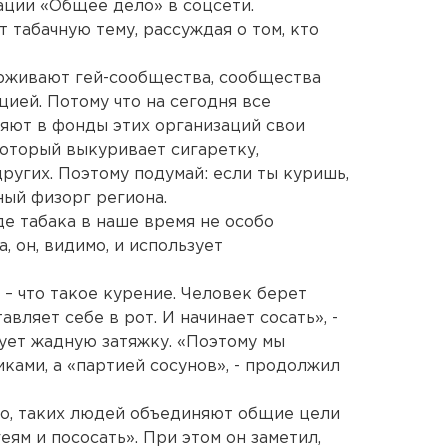
ации «Общее дело» в соцсети.
 табачную тему, рассуждая о том, кто
ерживают гей-сообщества, сообщества
ией. Потому что на сегодня все
яют в фонды этих организаций свои
который выкуривает сигаретку,
ругих. Поэтому подумай: если ты куришь,
вный физорг региона.
де табака в наше время не особо
, он, видимо, и использует
– что такое курение. Человек берет
вляет себе в рот. И начинает сосать», -
ует жадную затяжку. «Поэтому мы
ками, а «партией сосунов», - продолжил
о, таких людей объединяют общие цели
еям и пососать». При этом он заметил,