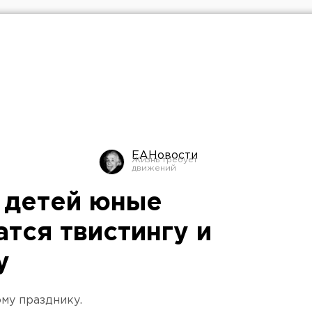
ЕАНовости
 детей юные
тся твистингу и
у
му празднику.