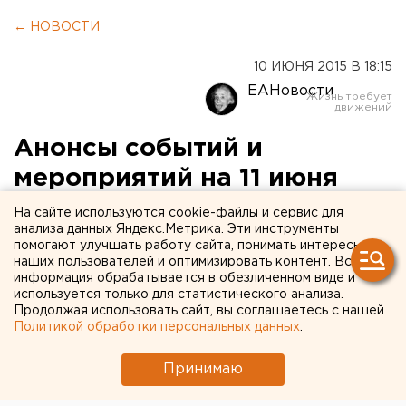
← НОВОСТИ
10 ИЮНЯ 2015 В 18:15
ЕАНовости
Анонсы событий и
мероприятий на 11 июня
На сайте используются cookie-файлы и сервис для
Анонсы событий и мероприятий в Екатеринбурге
анализа данных Яндекс.Метрика. Эти инструменты
и Свердловской области на 11 июня.
помогают улучшать работу сайта, понимать интересы
наших пользователей и оптимизировать контент. Вся
информация обрабатывается в обезличенном виде и
В 9:00 от резиденции губернатора (улица Горького,
используется только для статистического анализа.
21/23) отправляется автобус для СМИ на
Продолжая использовать сайт, вы соглашаетесь с нашей
горнолыжный комплекс «Гора Белая» (Нижний
Политикой обработки персональных данных
.
Тагил), где состоится II этап фестиваля
Принимаю
всероссийского физкультурно-спортивного
комплекса «Готов к труду и обороне» (ГТО) среди