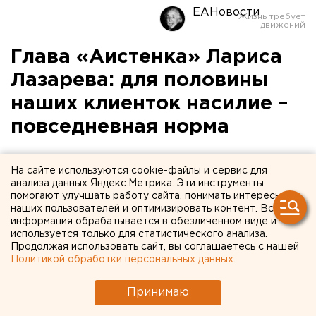
ЕАНовости
Глава «Аистенка» Лариса
Лазарева: для половины
наших клиенток насилие –
повседневная норма
Руководитель общественной организации
На сайте используются cookie-файлы и сервис для
рассказала, как женщинам спасти себя и своих
анализа данных Яндекс.Метрика. Эти инструменты
детей от тиранов-мужей.
помогают улучшать работу сайта, понимать интересы
наших пользователей и оптимизировать контент. Вся
информация обрабатывается в обезличенном виде и
Международный день борьбы за ликвидацию насилия
используется только для статистического анализа.
над женщинами во многих странах мира отмечается
Продолжая использовать сайт, вы соглашаетесь с нашей
25 ноября. Основной призыв данной инициативы –
Политикой обработки персональных данных
.
искоренение всех форм насилия в отношении
Принимаю
женщин. О том, как предупредить отказ матерей от
детей, как спастись от домашнего насилия и куда