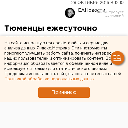
28 ОКТЯБРЯ 2016 В 12:10
ЕАНовости
Тюменцы ежесуточно
спускают в канализацию
На сайте используются cookie-файлы и сервис для
больше тонны мусора
анализа данных Яндекс.Метрика. Эти инструменты
помогают улучшать работу сайта, понимать интересы
наших пользователей и оптимизировать контент. Вся
Больше всего проблем вызывают ватные
информация обрабатывается в обезличенном виде и
палочки.
используется только для статистического анализа.
Продолжая использовать сайт, вы соглашаетесь с нашей
Политикой обработки персональных данных
.
Проблему захламления тюменской канализации
обсудили местные депутаты на рейде по
Принимаю
очистительным объектам городской системы
водоотведения, обслуживающейся компанией
«Тюмень водоканал». Ежесуточно в очистительной
системе скапливается больше тонны мусора.
Настоящей напастью, по словам специалистов,